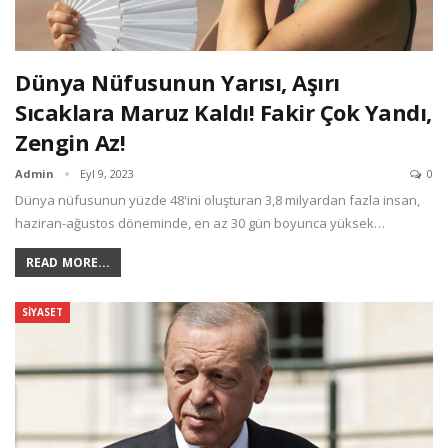
Dünya Nüfusunun Yarısı, Aşırı
Sıcaklara Maruz Kaldı! Fakir Çok Yandı,
Zengin Az!
Admin
Eyl 9, 2023
0
Dünya nüfusunun yüzde 48'ini oluşturan 3,8 milyardan fazla insan,
haziran-ağustos döneminde, en az 30 gün boyunca yüksek…
READ MORE...
SIYASET