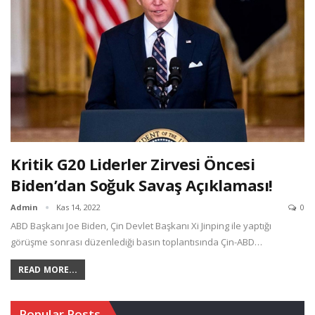
Kritik G20 Liderler Zirvesi Öncesi
Biden’dan Soğuk Savaş Açıklaması!
Admin
Kas 14, 2022
0
ABD Başkanı Joe Biden, Çin Devlet Başkanı Xi Jinping ile yaptığı
görüşme sonrası düzenlediği basın toplantısında Çin-ABD…
READ MORE...
Popular Posts