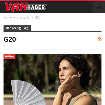
Home
ana sayfa
G20
Browsing Tag
G20
DÜNYA