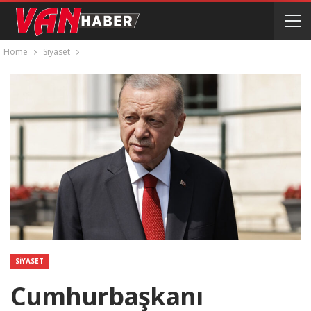
Home
Siyaset
SIYASET
Cumhurbaşkanı