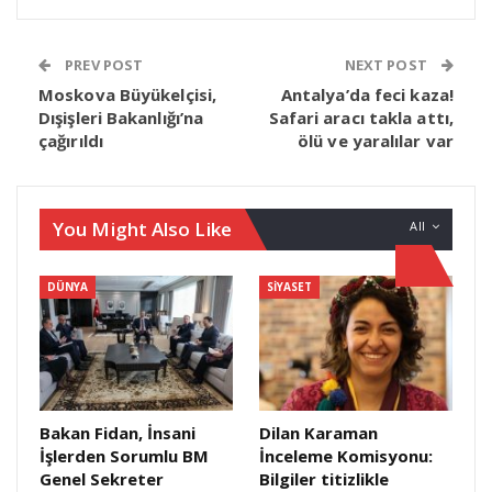
PREV POST
NEXT POST
Moskova Büyükelçisi,
Antalya’da feci kaza!
Dışişleri Bakanlığı’na
Safari aracı takla attı,
çağırıldı
ölü ve yaralılar var
You Might Also Like
All
DÜNYA
SIYASET
Bakan Fidan, İnsani
Dilan Karaman
İşlerden Sorumlu BM
İnceleme Komisyonu:
Genel Sekreter
Bilgiler titizlikle