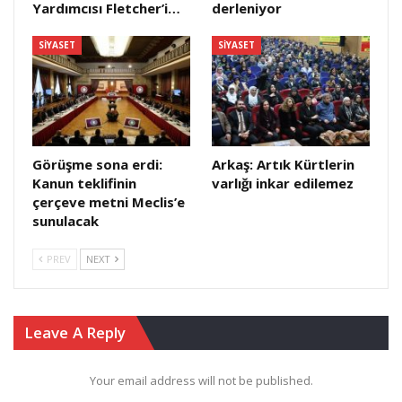
Yardımcısı Fletcher’i…
derleniyor
SIYASET
SIYASET
Görüşme sona erdi:
Arkaş: Artık Kürtlerin
Kanun teklifinin
varlığı inkar edilemez
çerçeve metni Meclis’e
sunulacak
PREV
NEXT
Leave A Reply
Your email address will not be published.