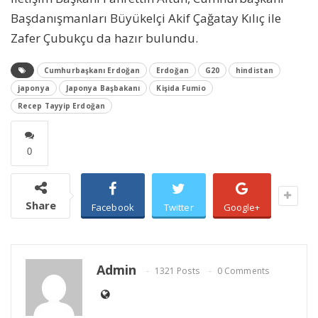
Başdanışmanları Büyükelçi Akif Çağatay Kılıç ile
Zafer Çubukçu da hazır bulundu.
Cumhurbaşkanı Erdoğan
Erdoğan
G20
hindistan
japonya
Japonya Başbakanı
Kişida Fumio
Recep Tayyip Erdoğan
0
Share
Facebook
Twitter
Google+
Admin
1321 Posts
0 Comments