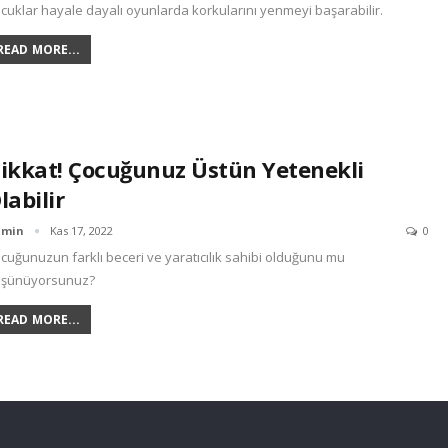
cuklar hayale dayalı oyunlarda korkularını yenmeyi başarabilir.
READ MORE...
ikkat! Çocuğunuz Üstün Yetenekli
labilir
dmin
Kas 17, 2022
0
cuğunuzun farklı beceri ve yaratıcılık sahibi olduğunu mu
şünüyorsunuz?
READ MORE...