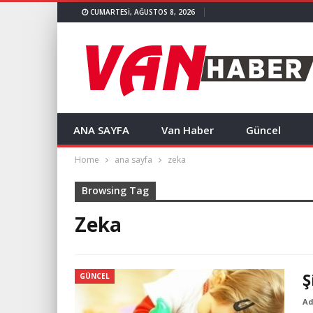
CUMARTESI, AĞUSTOS 8, 2026
ANA SAYFA
Van Haber
Güncel
Home
ana sayfa
zeka
Browsing Tag
Zeka
Ş
GÜNCEL
A