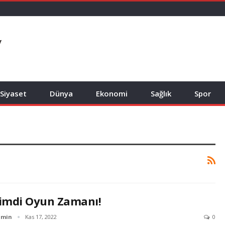
Siyaset
Dünya
Ekonomi
Sağlık
Spor
imdi Oyun Zamanı!
dmin
Kas 17, 2022
0