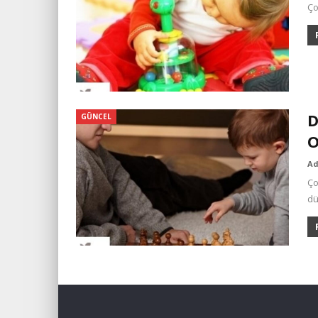
Ço
D
GÜNCEL
O
A
Ço
dü