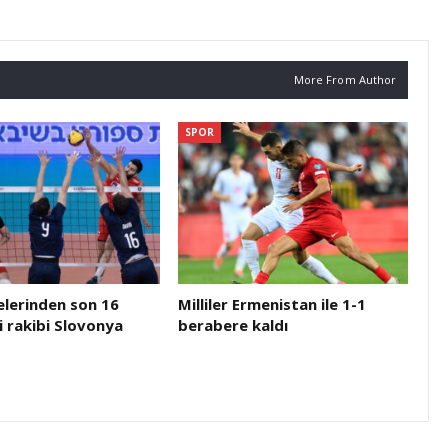
More From Author
SPOR
felerinden son 16
Milliler Ermenistan ile 1-1
 rakibi Slovonya
berabere kaldı