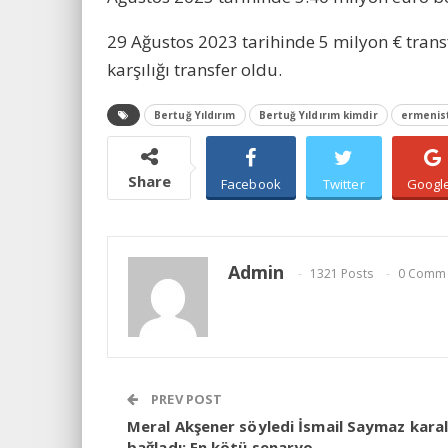
29 Ağustos 2023 tarihinde 5 milyon € transfe
karşılığı transfer oldu.
Bertuğ Yıldırım
Bertuğ Yıldırım kimdir
ermenis
Share
Facebook
Twitter
Googl
Admin
1321 Posts
0 Comm
PREV POST
Meral Akşener söyledi İsmail Saymaz karal
bağladı: En kötü senaryo