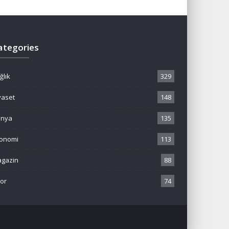
ategories
ğlık
329
yaset
148
ünya
135
onomi
113
gazin
88
or
74