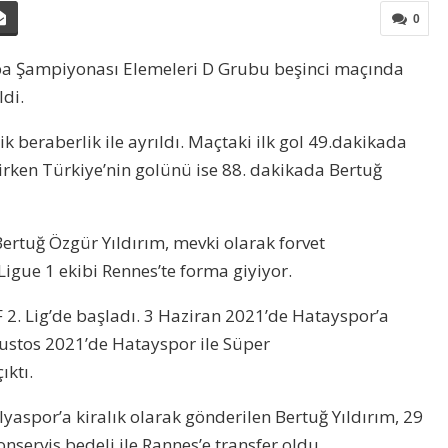
0
pa Şampiyonası Elemeleri D Grubu beşinci maçında
ldi.
 beraberlik ile ayrıldı. Maçtaki ilk gol 49.dakikada
rken Türkiye’nin golünü ise 88. dakikada Bertuğ
rtuğ Özgür Yıldırım, mevki olarak forvet
Ligue 1 ekibi Rennes’te forma giyiyor.
F 2. Lig’de başladı. 3 Haziran 2021’de Hatayspor’a
ğustos 2021’de Hatayspor ile Süper
ıktı.
spor’a kiralık olarak gönderilen Bertuğ Yıldırım, 29
nservis bedeli ile Rannes’e transfer oldu