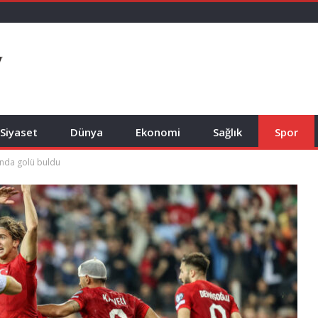
Siyaset
Dünya
Ekonomi
Sağlık
Spor
çında golü buldu