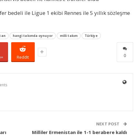
r bedeli ile Ligue 1 ekibi Rennes ile 5 yıllık sözleşme
tan
hangi takımda oynuyor
milli takım
Türkiye
0
e+
ReddIt
ents
NEXT POST
arı
Milliler Ermenistan ile 1-1 berabere kaldı