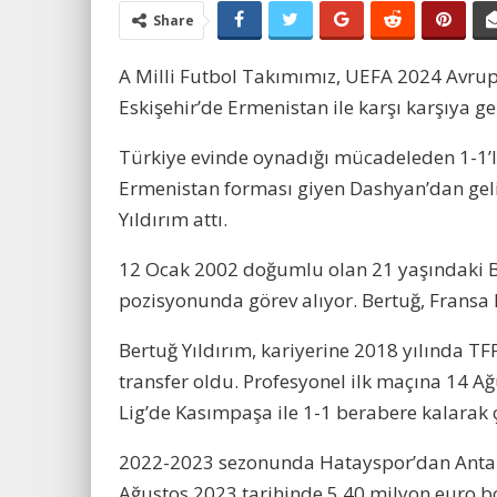
Share
A Milli Futbol Takımımız, UEFA 2024 Avru
Eskişehir’de Ermenistan ile karşı karşıya ge
Türkiye evinde oynadığı mücadeleden 1-1’lik
Ermenistan forması giyen Dashyan’dan geli
Yıldırım attı.
12 Ocak 2002 doğumlu olan 21 yaşındaki Be
pozisyonunda görev alıyor. Bertuğ, Fransa 
Bertuğ Yıldırım, kariyerine 2018 yılında TF
transfer oldu. Profesyonel ilk maçına 14 A
Lig’de Kasımpaşa ile 1-1 berabere kalarak ç
2022-2023 sezonunda Hatayspor’dan Antalya
Ağustos 2023 tarihinde 5.40 milyon euro bo