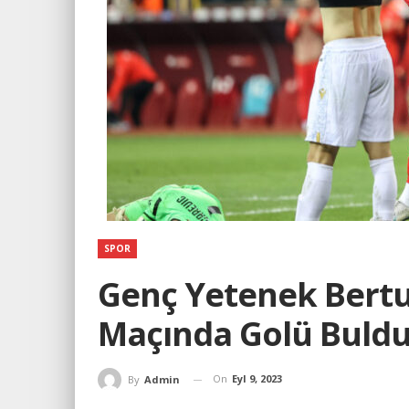
SPOR
Genç Yetenek Bertuğ 
Maçında Golü Buld
On
Eyl 9, 2023
By
Admin