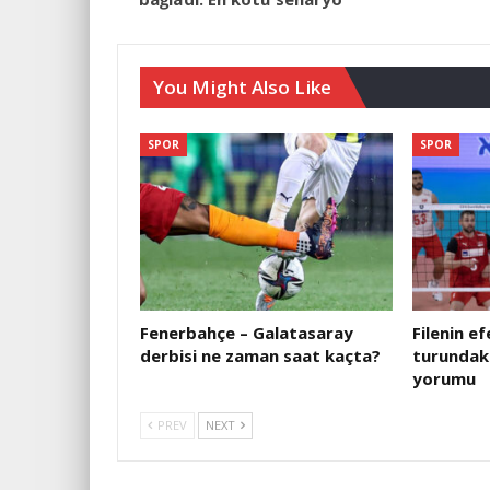
You Might Also Like
SPOR
SPOR
Fenerbahçe – Galatasaray
Filenin e
derbisi ne zaman saat kaçta?
turundaki
yorumu
PREV
NEXT