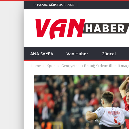
PAZAR, AĞUSTOS 9, 2026
ANA SAYFA
Van Haber
Güncel
Home
Spor
Genç yetenek Bertuğ Yıldırım ilk milli ma