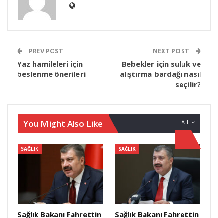
PREV POST
NEXT POST
Yaz hamileleri için
Bebekler için suluk ve
beslenme önerileri
alıştırma bardağı nasıl
seçilir?
You Might Also Like
All
SAĞLIK
SAĞLIK
Sağlık Bakanı Fahrettin
Sağlık Bakanı Fahrettin