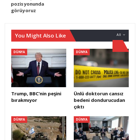
pozisyonunda
görüyoruz
You Might Also Like
All
DÜNYA
DÜNYA
Trump, BBC’nin peşini
Ünlü doktorun cansız
bırakmıyor
bedeni dondurucudan
çıktı
DÜNYA
DÜNYA