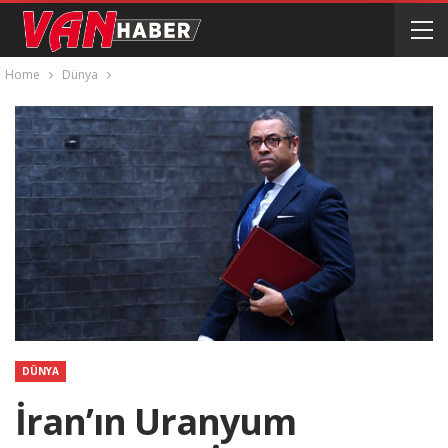
Home
Dünya
DÜNYA
İran’ın Uranyum