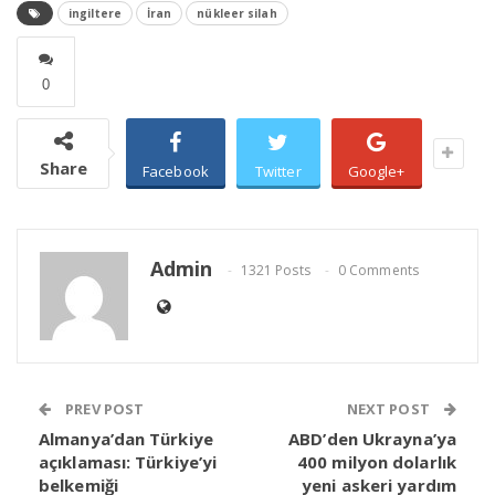
ingiltere
İran
nükleer silah
0
Share
Facebook
Twitter
Google+
Admin
1321 Posts
0 Comments
PREV POST
NEXT POST
Almanya’dan Türkiye
ABD’den Ukrayna’ya
açıklaması: Türkiye’yi
400 milyon dolarlık
belkemiği
yeni askeri yardım