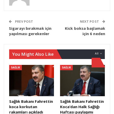
PREV POST
NEXT POST
Sigarayı bırakmak için
Kick boksa başlamak
yapılması gerekenler
için 6 neden
You Might Also Like
All
SAĞLIK
SAĞLIK
Sağlık Bakanı Fahrettin
Sağlık Bakanı Fahrettin
koca korkutan
Koca’dan Halk Sağlığı
rakamları açıkladı
Haftası paylaşımı