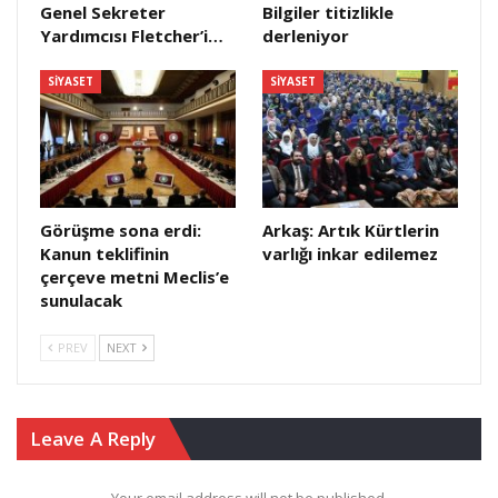
Genel Sekreter
Bilgiler titizlikle
Yardımcısı Fletcher’i…
derleniyor
SIYASET
SIYASET
Görüşme sona erdi:
Arkaş: Artık Kürtlerin
Kanun teklifinin
varlığı inkar edilemez
çerçeve metni Meclis’e
sunulacak
PREV
NEXT
Leave A Reply
Your email address will not be published.