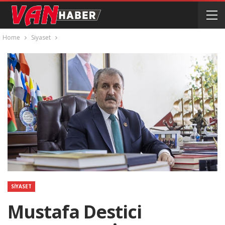
Home
Siyaset
SIYASET
Mustafa Destici