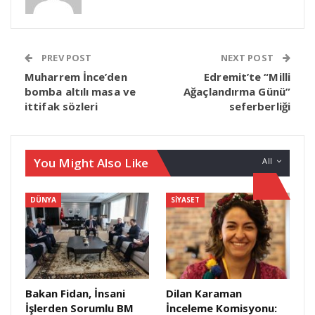
PREV POST
NEXT POST
Muharrem İnce’den
Edremit’te “Milli
bomba altılı masa ve
Ağaçlandırma Günü”
ittifak sözleri
seferberliği
You Might Also Like
All
DÜNYA
SIYASET
Bakan Fidan, İnsani
Dilan Karaman
İşlerden Sorumlu BM
İnceleme Komisyonu: