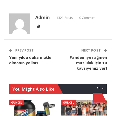
Admin
1321 Posts
0 Comments
PREV POST
NEXT POST
Yeni yılda daha mutlu
Pandemiye rağmen
olmanın yolları
mutluluk için 10
tavsiyemiz var!
You Might Also Like
All
GÜNCEL
GÜNCEL