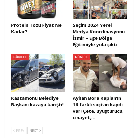
Protein Tozu Fiyat Ne
Seçim 2024 Yerel
Kadar?
Medya Koordinasyonu
İzmir – Ege Bölge
Eğitimiyle yola çıktı
GÜNCEL
GÜNCEL
Kastamonu Belediye
Ayhan Bora Kaplan’ın
Başkanı kazaya karıştı!
16 farklı suçtan kaydı
var! Çete, uyuşturucu,
cinayet,…
PREV
NEXT