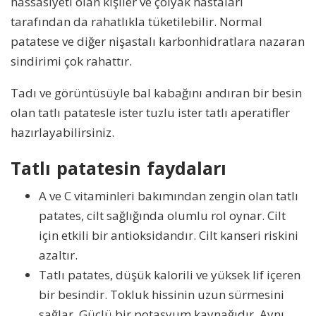
hassasiyeti olan kişiler ve çölyak hastaları
tarafından da rahatlıkla tüketilebilir. Normal
patatese ve diğer nişastalı karbonhidratlara nazaran
sindirimi çok rahattır.
Tadı ve görüntüsüyle bal kabağını andıran bir besin
olan tatlı patatesle ister tuzlu ister tatlı aperatifler
hazırlayabilirsiniz.
Tatlı patatesin faydaları
A ve C vitaminleri bakımından zengin olan tatlı
patates, cilt sağlığında olumlu rol oynar. Cilt
için etkili bir antioksidandır. Cilt kanseri riskini
azaltır.
Tatlı patates, düşük kalorili ve yüksek lif içeren
bir besindir. Tokluk hissinin uzun sürmesini
sağlar. Güçlü bir potasyum kaynağıdır. Aynı