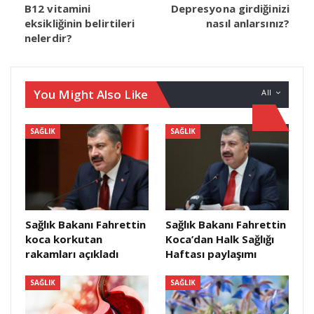
B12 vitamini
Depresyona girdiğinizi
eksikliğinin belirtileri
nasıl anlarsınız?
nelerdir?
You Might Also Like
All
SAĞLIK
SAĞLIK
Sağlık Bakanı Fahrettin
Sağlık Bakanı Fahrettin
koca korkutan
Koca’dan Halk Sağlığı
rakamları açıkladı
Haftası paylaşımı
SAĞLIK
SAĞLIK