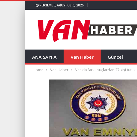
PERŞEMBE, AĞUSTOS 6, 2026
ANA SAYFA
Van Haber
Güncel
Home
Van Haber
Van’da farklı suçlardan 27 kişi tutuk