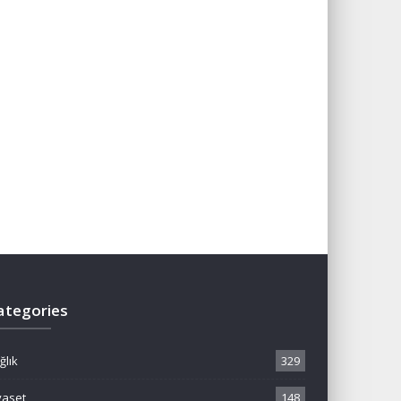
ategories
ğlık
329
yaset
148