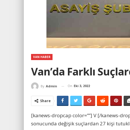
VAN HABER
Van’da Farklı Suçlar
On
Eki 3, 2022
By
Admin
Share
[kanews-dropcap color=””] V [/kanews-drop
sonucunda değişik suçlardan 27 kişi tutukl