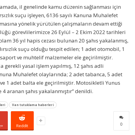
amada, il genelinde kamu düzenin sağlanması için
rsızlık suçu işleyen, 6136 sayılı Kanuna Muhalefet
nmasına yönelik yürütülen çalışmaların devam ettiği
üğü görevlilerimizce 26 Eylül – 2 Ekim 2022 tarihleri
plam 36 yıl hapis cezası bulunan 20 şahıs yakalanmış,
rsızlık suçu olduğu tespit edilen; 1 adet otomobil, 1
asaport ve muhtelif malzemeler ele geçirilmiştir.
a gerekli yasal işlem yapılmış, 12 şahıs adli
nuna Muhalefet olaylarında; 2 adet tabanca, 5 adet
ve 1 adet balta ele geçirilmiştir. Motosikletli Yunus
 4 aranan şahıs yakalanmıştır” denildi.
eri
Van tutuklama haberleri
0
e+
ReddIt