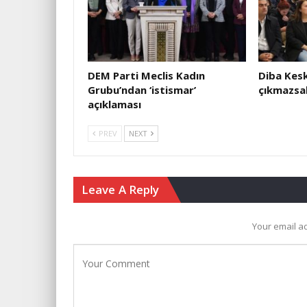
DEM Parti Meclis Kadın
Diba Kesk
Grubu’ndan ‘istismar’
çıkmazsak
açıklaması
PREV
NEXT
Leave A Reply
Your email ad