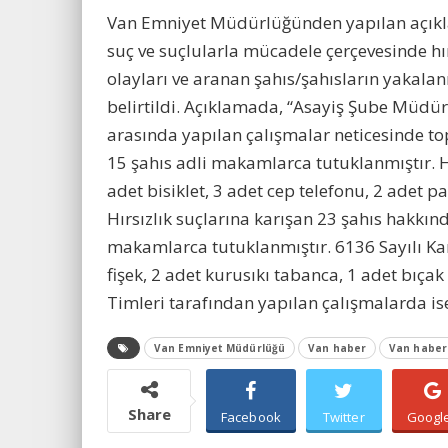
Van Emniyet Müdürlüğünden yapılan açıkl
suç ve suçlularla mücadele çerçevesinde hı
olayları ve aranan şahıs/şahısların yakala
belirtildi. Açıklamada, “Asayiş Şube Müdürl
arasında yapılan çalışmalar neticesinde to
15 şahıs adli makamlarca tutuklanmıştır. Hı
adet bisiklet, 3 adet cep telefonu, 2 adet p
Hırsızlık suçlarına karışan 23 şahıs hakkınd
makamlarca tutuklanmıştır. 6136 Sayılı Ka
fişek, 2 adet kurusıkı tabanca, 1 adet bıçak 
Timleri tarafından yapılan çalışmalarda ise
Van Emniyet Müdürlüğü
Van haber
Van haberl
Share
Facebook
Twitter
Googl