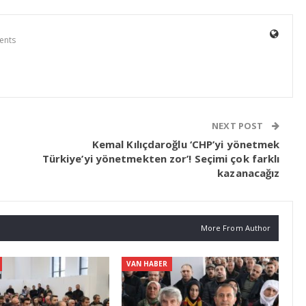
ents
NEXT POST
Kemal Kılıçdaroğlu ‘CHP’yi yönetmek
Türkiye’yi yönetmekten zor’! Seçimi çok farklı
kazanacağız
More From Author
VAN HABER