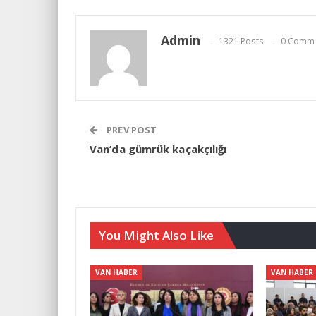
Admin
1321 Posts
0 Comm
PREV POST
Van’da gümrük kaçakçılığı
You Might Also Like
VAN HABER
VAN HABER