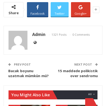
Share
Facebook
Twitter
Google+
Admin
1321 Posts
0 Comments
PREV POST
NEXT POST
Bacak boyunu
15 maddede polikistik
uzatmak mümkün mü?
over sendromu
You Might Also Like
All