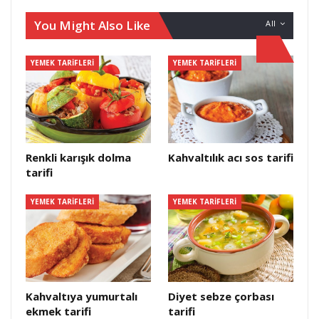
You Might Also Like
All
YEMEK TARIFLERI
YEMEK TARIFLERI
Renkli karışık dolma
Kahvaltılık acı sos tarifi
tarifi
YEMEK TARIFLERI
YEMEK TARIFLERI
Kahvaltıya yumurtalı
Diyet sebze çorbası
ekmek tarifi
tarifi