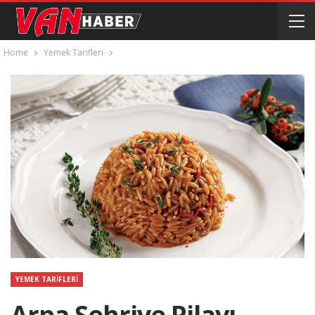
Home
Yemek Tarifleri
YEMEK TARIFLERI
Arpa Şehriye Pilavı