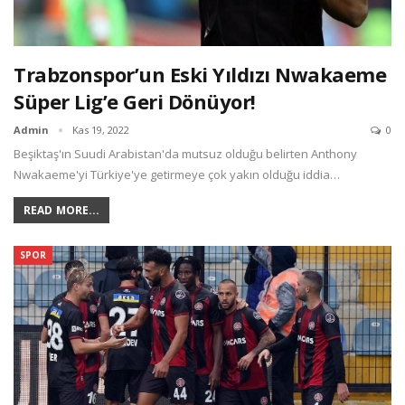
Trabzonspor’un Eski Yıldızı Nwakaeme
Süper Lig’e Geri Dönüyor!
Admin
Kas 19, 2022
0
Beşiktaş'ın Suudi Arabistan'da mutsuz olduğu belirten Anthony
Nwakaeme'yi Türkiye'ye getirmeye çok yakın olduğu iddia…
READ MORE...
SPOR