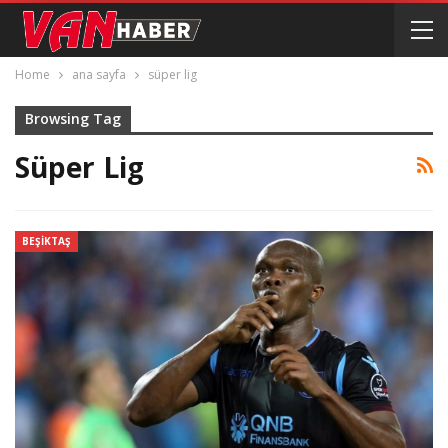
Home
ana sayfa
süper lig
Browsing Tag
Süper Lig
BEŞIKTAŞ