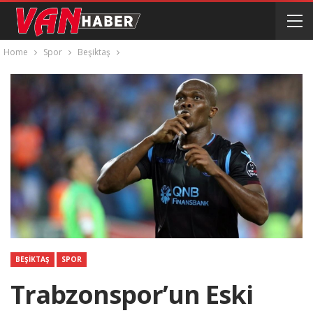
Home
Spor
Beşiktaş
BEŞIKTAŞ
SPOR
Trabzonspor’un Eski