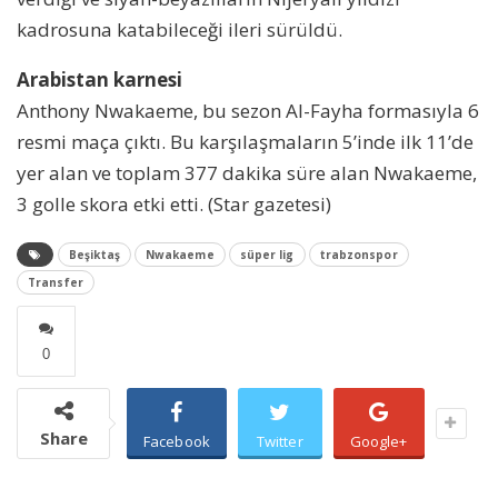
kadrosuna katabileceği ileri sürüldü.
Arabistan karnesi
Anthony Nwakaeme, bu sezon Al-Fayha formasıyla 6
resmi maça çıktı. Bu karşılaşmaların 5’inde ilk 11’de
yer alan ve toplam 377 dakika süre alan Nwakaeme,
3 golle skora etki etti. (Star gazetesi)
Beşiktaş
Nwakaeme
süper lig
trabzonspor
Transfer
0
Share
Facebook
Twitter
Google+