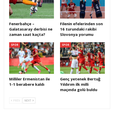
Fenerbahçe –
Filenin efelerinden son
Galatasaray derbisi ne
16 turundaki rakibi
zaman saat kaçta?
Slovonya yorumu
SPOR
SPOR
Milliler Ermenistan ile
Genç yetenek Bertuğ
1-1 berabere kaldı
Yıldırım ilk milli
maçında golü buldu
PREV
NEXT