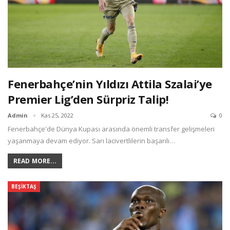
Fenerbahçe’nin Yıldızı Attila Szalai’ye
Premier Lig’den Sürpriz Talip!
Admin
Kas 25, 2022
0
Fenerbahçe'de Dünya Kupası arasında önemli transfer gelişmeleri
yaşanmaya devam ediyor. Sarı lacivertlilerin başarılı…
READ MORE...
BEŞIKTAŞ