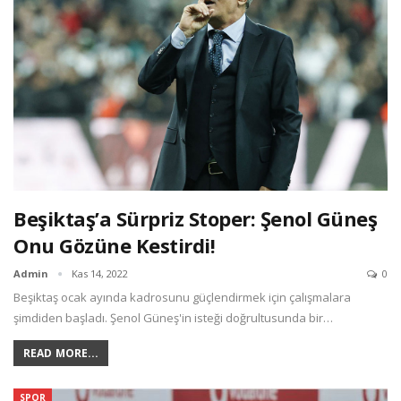
Beşiktaş’a Sürpriz Stoper: Şenol Güneş
Onu Gözüne Kestirdi!
Admin
Kas 14, 2022
0
Beşiktaş ocak ayında kadrosunu güçlendirmek için çalışmalara
şimdiden başladı. Şenol Güneş'in isteği doğrultusunda bir…
READ MORE...
SPOR