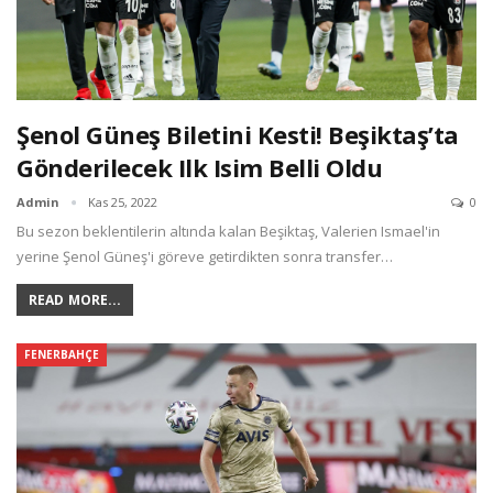
Şenol Güneş Biletini Kesti! Beşiktaş’ta
Gönderilecek Ilk Isim Belli Oldu
Admin
Kas 25, 2022
0
Bu sezon beklentilerin altında kalan Beşiktaş, Valerien Ismael'in
yerine Şenol Güneş'i göreve getirdikten sonra transfer…
READ MORE...
FENERBAHÇE