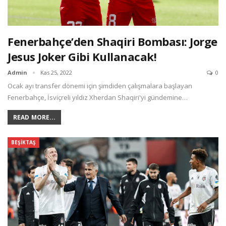
Fenerbahçe’den Shaqiri Bombası: Jorge
Jesus Joker Gibi Kullanacak!
Admin
Kas 25, 2022
0
Ocak ayı transfer dönemi için şimdiden çalışmalara başlayan
Fenerbahçe, İsviçreli yıldız Xherdan Shaqiri'yi gündemine…
READ MORE...
BEŞIKTAŞ