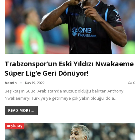
Trabzonspor’un Eski Yıldızı Nwakaeme
Süper Lig’e Geri Dönüyor!
Admin
Kas 19, 2022
0
Beşiktaş'ın Suudi Arabistan'da mutsuz olduğu belirten Anthony
Nwakaeme'yi Türkiye'ye getirmeye çok yakın olduğu iddia…
READ MORE...
BEŞIKTAŞ