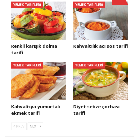
YEMEK TARIFLERI
YEMEK TARIFLERI
Renkli karışık dolma
Kahvaltılık acı sos tarifi
tarifi
YEMEK TARIFLERI
YEMEK TARIFLERI
Kahvaltıya yumurtalı
Diyet sebze çorbası
ekmek tarifi
tarifi
PREV
NEXT