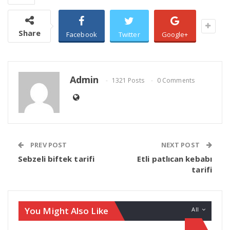
Share
Facebook
Twitter
Google+
Admin
1321 Posts
0 Comments
PREV POST
NEXT POST
Sebzeli biftek tarifi
Etli patlıcan kebabı
tarifi
You Might Also Like
All