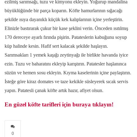
ezilmiş sarımsağı, tuzu ve kimyonu ekleyin. Yoğurup mandalina
büyüklüğünde bir parça koparın. Köfte hamurlarının sığacağı
şekilde ısıya dayanıklı küçük kek kalıplarının içine yerleştirin.
Elinizle bastırarak çukur bir kase şeklini verin. Önceden ısıtılmış
170 dereceye ayarlı fırında pişirin. Patateslerin kabuğunu soyup
küp halinde kesin. Hafif sert kalacak şekilde haşlayın.
Sarımsakları 1 yemek kaşığı zeytinyağı ile birlikte havanda iyice
ezin. Tuzu ve baharatını ekleyip karıştırın. Patatesler haşlanınca
süzün ve hemen sosu ekleyin. Kıyma kaselerinin içine paylaştırın.
İsteğe göre kiraz domates ve taze kekikle süsleyerek sıcak servis
yapın. Patatesli çanak köfte artık hazır, afiyet olsun.
En güzel köfte tarifleri için buraya tıklayın!
0