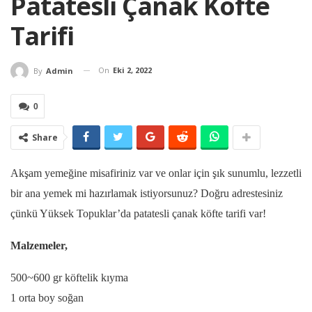
Patatesli Çanak Köfte
Tarifi
On
Eki 2, 2022
By
Admin
0
Share
Akşam yemeğine misafiriniz var ve onlar için şık sunumlu, lezzetli
bir ana yemek mi hazırlamak istiyorsunuz? Doğru adrestesiniz
çünkü Yüksek Topuklar’da patatesli çanak köfte tarifi var!
Malzemeler,
500~600 gr köftelik kıyma
1 orta boy soğan