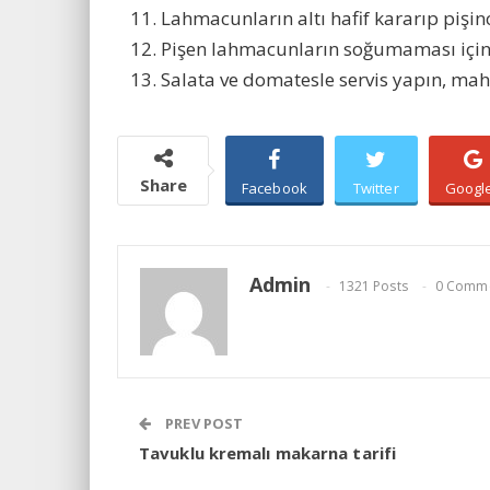
Lahmacunların altı hafif kararıp pişinc
Pişen lahmacunların soğumaması için
Salata ve domatesle servis yapın, maha
Share
Facebook
Twitter
Googl
Admin
1321 Posts
0 Comm
PREV POST
Tavuklu kremalı makarna tarifi