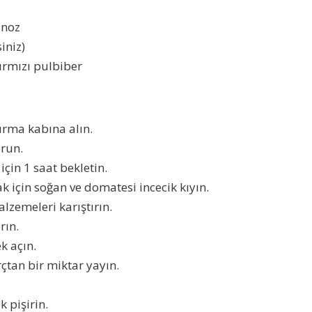
anoz
iniz)
ırmızı pulbiber
rma kabına alın.
run.
in 1 saat bekletin.
 için soğan ve domatesi incecik kıyın.
alzemeleri karıştırın.
rın.
k açın.
çtan bir miktar yayın.
k pişirin.