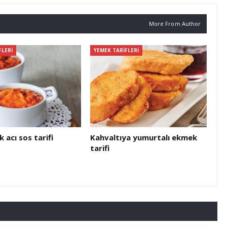
More From Author
FLERI
YEMEK TARIFLERI
k acı sos tarifi
Kahvaltıya yumurtalı ekmek
tarifi