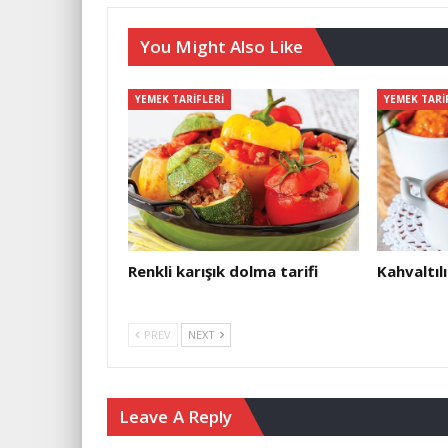
You Might Also Like
YEMEK TARIFLERI
YEMEK TARI
Renkli karışık dolma tarifi
Kahvaltılı
PREV
NEXT
Leave A Reply