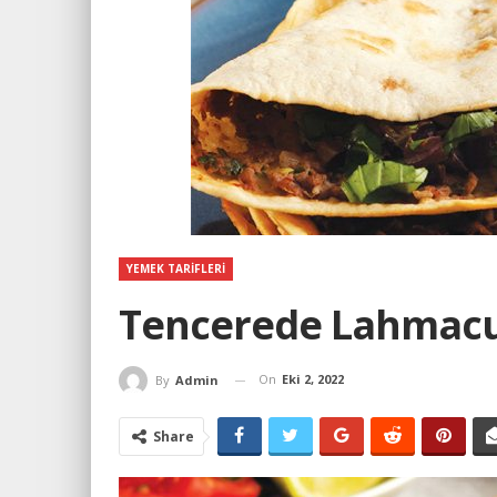
YEMEK TARIFLERI
Tencerede Lahmacun
On
Eki 2, 2022
By
Admin
Share