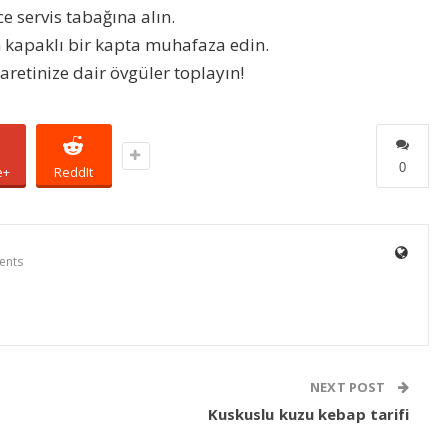
e servis tabağına alın.
 kapaklı bir kapta muhafaza edin.
retinize dair övgüler toplayın!
0
e+
ReddIt
ents
NEXT POST
Kuskuslu kuzu kebap tarifi