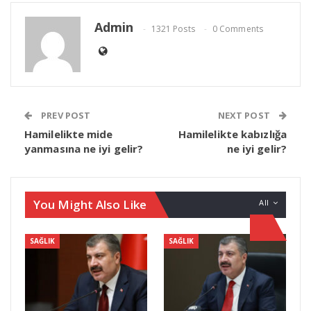
Admin
1321 Posts
0 Comments
PREV POST
NEXT POST
Hamilelikte mide
Hamilelikte kabızlığa
yanmasına ne iyi gelir?
ne iyi gelir?
You Might Also Like
All
SAĞLIK
SAĞLIK